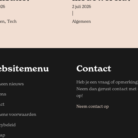
026
2 juli 2026
|
,
en
Tech
Algemeen
bsitemenu
Contact
Heb je een vraag of opmerking
een nieuws
Neem dan gerust contact met
ons
op!
ct
Neem contact op
mene voorwaarden
cybeleid
map