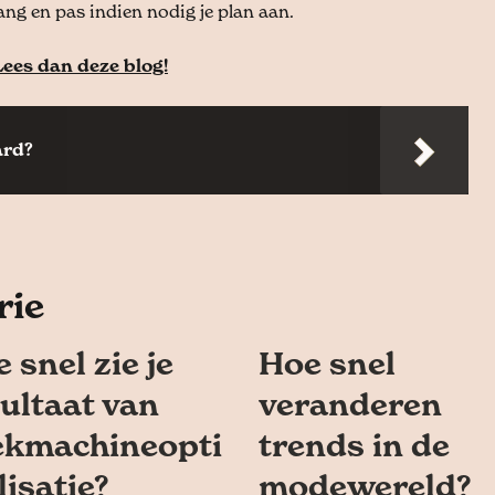
ang en pas indien nodig je plan aan.
Lees dan deze blog!
ard?
rie
 snel zie je
Hoe snel
ultaat van
veranderen
ekmachineopti
trends in de
isatie?
modewereld?