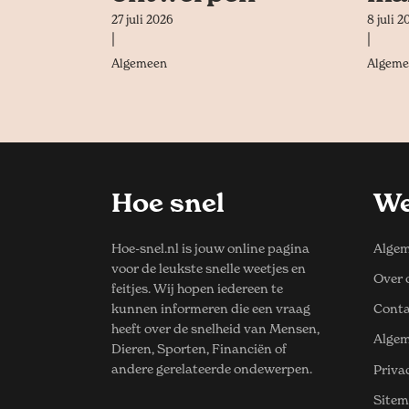
27 juli 2026
8 juli 2
|
|
Algemeen
Algeme
Hoe snel
We
Hoe-snel.nl is jouw online pagina
Algem
voor de leukste snelle weetjes en
Over 
feitjes. Wij hopen iedereen te
kunnen informeren die een vraag
Conta
heeft over de snelheid van Mensen,
Alge
Dieren, Sporten, Financiën of
andere gerelateerde ondewerpen.
Priva
Site