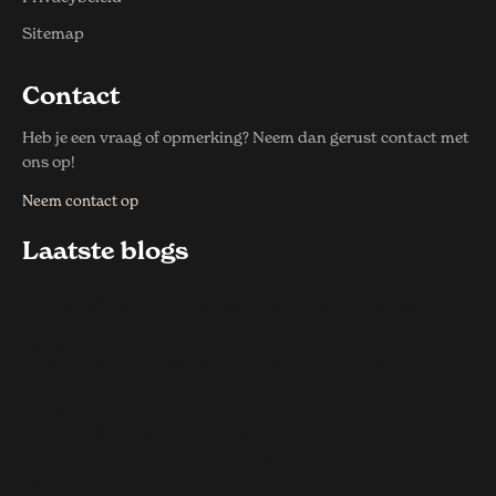
Sitemap
Contact
Heb je een vraag of opmerking? Neem dan gerust contact met
ons op!
Neem contact op
Laatste blogs
Hoe snel bederft eten dat buiten de koelkast blijft
staan?
27 juli 2026
Hoe snel kun je een eigen sportshirt laten
ontwerpen
27 juli 2026
Hoe snel zie je resultaat van
zoekmachineoptimalisatie?
8 juli 2026