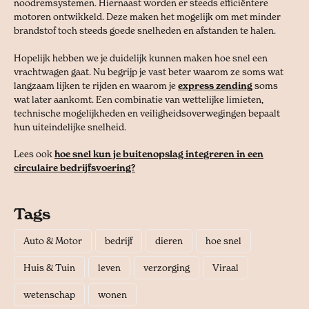
noodremsystemen. Hiernaast worden er steeds efficiëntere
motoren ontwikkeld. Deze maken het mogelijk om met minder
brandstof toch steeds goede snelheden en afstanden te halen.
Hopelijk hebben we je duidelijk kunnen maken hoe snel een
vrachtwagen gaat. Nu begrijp je vast beter waarom ze soms wat
langzaam lijken te rijden en waarom je
express zending
soms
wat later aankomt. Een combinatie van wettelijke limieten,
technische mogelijkheden en veiligheidsoverwegingen bepaalt
hun uiteindelijke snelheid.
Lees ook
hoe snel kun je buitenopslag integreren in een
circulaire bedrijfsvoering?
Tags
Auto & Motor
bedrijf
dieren
hoe snel
Huis & Tuin
leven
verzorging
Viraal
wetenschap
wonen