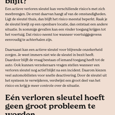
blijft?
Een actieve verloren sleutel kan verschillende risico's met zich
meebrengen. De ernst daarvan hangt af van de omstandigheden.
Ligt de sleutel thuis, dan blijft het risico meestal beperkt. Raak je
de sleutel kwijt op een openbare locatie, dan ontstaat een andere
situatie. In sommige gevallen kan een vinder toegang krijgen tot
het voertuig. Dat risico neemt toe wanneer voertuiggegevens
eenvoudig te achterhalen zijn.
Daarnaast kan een actieve sleutel voor blijvende onzekerheid
zorgen. Je weet immers niet wie de sleutel in bezit heeft.
Daardoor blijft de vraag bestaan of iemand toegang heeft tot de
auto. Ook kunnen verzekeraars vragen stellen wanneer een
verloren sleutel nog actief blijkt na een incident. Daarom kiezen
veel automobilisten voor snelle deactivering. Door de sleutel uit
het systeem te verwijderen, verdwijnt een groot deel van het
risico en krijg je meer controle over de situatie.
Eén verloren sleutel hoeft
geen groot probleem te
worden