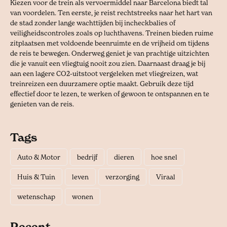
Kiezen voor de trein als vervoermiddel naar Barcelona biedt tal
van voordelen. Ten eerste, je reist rechtstreeks naar het hart van
de stad zonder lange wachttijden bij incheckbalies of
veiligheidscontroles zoals op luchthavens. Treinen bieden ruime
zitplaatsen met voldoende beenruimte en de vrijheid om tijdens
de reis te bewegen. Onderweg geniet je van prachtige uitzichten
die je vanuit een vliegtuig nooit zou zien. Daarnaast draag je bij
aan een lagere CO2-uitstoot vergeleken met vliegreizen, wat
treinreizen een duurzamere optie maakt. Gebruik deze tijd
effectief door te lezen, te werken of gewoon te ontspannen en te
genieten van de reis.
Tags
Auto & Motor
bedrijf
dieren
hoe snel
Huis & Tuin
leven
verzorging
Viraal
wetenschap
wonen
Recent