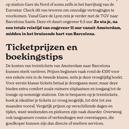
op station Gare du Nord of soms zelfs in het barrijtuig van de
Eurostar. Check dit van tevoren om onnodige vertragingen te
voorkomen. Vanaf Gare de Lyon reis je verder met de TGV naar
Barcelona Sants. Deze rit duurt ongeveer 6,5 uur.
Zo sta je, na
een totale reistijd van ongeveer 11 uur vanuit Amsterdam,
midden in het bruisende hart van Barcelona.
Ticketprijzen en
boekingstips
De kosten van treintickets van Amsterdam naar Barcelona
kunnen sterk variëren. Prijzen beginnen vaak rond de €100 voor
een enkele reis in de tweede klasse, mits je deze vroegtijdig boekt.
Voor eerste klasse tickets betaal je doorgaans meer, maar deze
bieden extra comfort zoals ruimere zitplaatsen en toegang tot de
lounge op sommige stations. Om te besparen op je treintickets,
boek je idealiter je tickets zo vroeg mogelijk, tot drie tot zes
maanden vooraf. Vergelijk prijzen op verschillende dagen en
tijden, want weekenden en piekuren zijn vaak duurder. Overweeg
ook langzamere routes of verbindingen met overstappen, die
goedkoper kunnen zijn dan directe of snellere services.