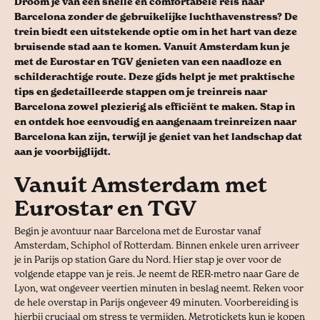
Droom je van een snelle en comfortabele reis naar
Barcelona zonder de gebruikelijke luchthavenstress? De
trein biedt een uitstekende optie om in het hart van deze
bruisende stad aan te komen. Vanuit Amsterdam kun je
met de Eurostar en TGV genieten van een naadloze en
schilderachtige route. Deze gids helpt je met praktische
tips en gedetailleerde stappen om je treinreis naar
Barcelona zowel plezierig als efficiënt te maken. Stap in
en ontdek hoe eenvoudig en aangenaam treinreizen naar
Barcelona kan zijn, terwijl je geniet van het landschap dat
aan je voorbijglijdt.
Vanuit Amsterdam met
Eurostar en TGV
Begin je avontuur naar Barcelona met de Eurostar vanaf
Amsterdam, Schiphol of Rotterdam. Binnen enkele uren arriveer
je in Parijs op station Gare du Nord. Hier stap je over voor de
volgende etappe van je reis. Je neemt de RER-metro naar Gare de
Lyon, wat ongeveer veertien minuten in beslag neemt. Reken voor
de hele overstap in Parijs ongeveer 49 minuten. Voorbereiding is
hierbij cruciaal om stress te vermijden. Metrotickets kun je kopen