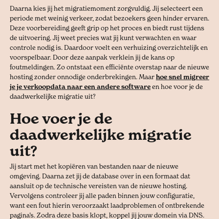
Daarna kies jij het migratiemoment zorgvuldig. Jij selecteert een
periode met weinig verkeer, zodat bezoekers geen hinder ervaren.
Deze voorbereiding geeft grip op het proces en biedt rust tijdens
de uitvoering. Jij weet precies wat jij kunt verwachten en waar
controle nodig is. Daardoor voelt een verhuizing overzichtelijk en
voorspelbaar. Door deze aanpak verklein jij de kans op
foutmeldingen. Zo ontstaat een efficiënte overstap naar de nieuwe
hosting zonder onnodige onderbrekingen. Maar
hoe snel migreer
je je verkoopdata naar een andere software
en hoe voor je de
daadwerkelijke migratie uit?
Hoe voer je de
daadwerkelijke migratie
uit?
Jij start met het kopiëren van bestanden naar de nieuwe
omgeving. Daarna zet jij de database over in een formaat dat
aansluit op de technische vereisten van de nieuwe hosting.
Vervolgens controleer jij alle paden binnen jouw configuratie,
want een fout hierin veroorzaakt laadproblemen of ontbrekende
pagina’s. Zodra deze basis klopt, koppel jij jouw domein via DNS.