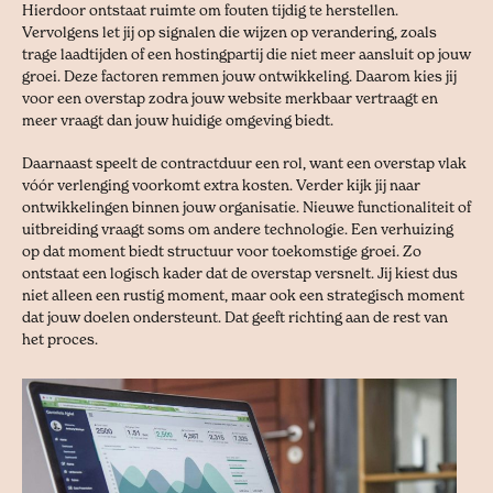
Hierdoor ontstaat ruimte om fouten tijdig te herstellen.
Vervolgens let jij op signalen die wijzen op verandering, zoals
trage laadtijden of een hostingpartij die niet meer aansluit op jouw
groei. Deze factoren remmen jouw ontwikkeling. Daarom kies jij
voor een overstap zodra jouw website merkbaar vertraagt en
meer vraagt dan jouw huidige omgeving biedt.
Daarnaast speelt de contractduur een rol, want een overstap vlak
vóór verlenging voorkomt extra kosten. Verder kijk jij naar
ontwikkelingen binnen jouw organisatie. Nieuwe functionaliteit of
uitbreiding vraagt soms om andere technologie. Een verhuizing
op dat moment biedt structuur voor toekomstige groei. Zo
ontstaat een logisch kader dat de overstap versnelt. Jij kiest dus
niet alleen een rustig moment, maar ook een strategisch moment
dat jouw doelen ondersteunt. Dat geeft richting aan de rest van
het proces.