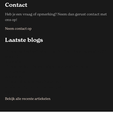
Contact
Heb je een vraag of opmerking? Neem dan gerust contact met
ons op!
Neem contact op
Laatste blogs
Hoe snel bederft eten dat buiten de koelkast blijft
staan?
27 juli 2026
Hoe snel kun je een eigen sportshirt laten
ontwerpen
27 juli 2026
Hoe snel zie je resultaat van
zoekmachineoptimalisatie?
8 juli 2026
Bekijk alle recente artiekelen