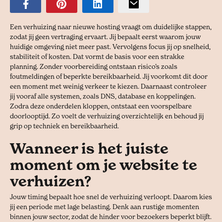
Een verhuizing naar nieuwe hosting vraagt om duidelijke stappen,
zodat jij geen vertraging ervaart. Jij bepaalt eerst waarom jouw
huidige omgeving niet meer past. Vervolgens focus jij op snelheid,
stabiliteit of kosten. Dat vormt de basis voor een strakke
planning. Zonder voorbereiding ontstaan risico’s zoals
foutmeldingen of beperkte bereikbaarheid. Jij voorkomt dit door
een moment met weinig verkeer te kiezen. Daarnaast controleer
jij vooraf alle systemen, zoals DNS, database en koppelingen.
Zodra deze onderdelen kloppen, ontstaat een voorspelbare
doorlooptijd. Zo voelt de verhuizing overzichtelijk en behoud jij
grip op techniek en bereikbaarheid.
Wanneer is het juiste
moment om je website te
verhuizen?
Jouw timing bepaalt hoe snel de verhuizing verloopt. Daarom kies
jij een periode met lage belasting. Denk aan rustige momenten
binnen jouw sector, zodat de hinder voor bezoekers beperkt blijft.