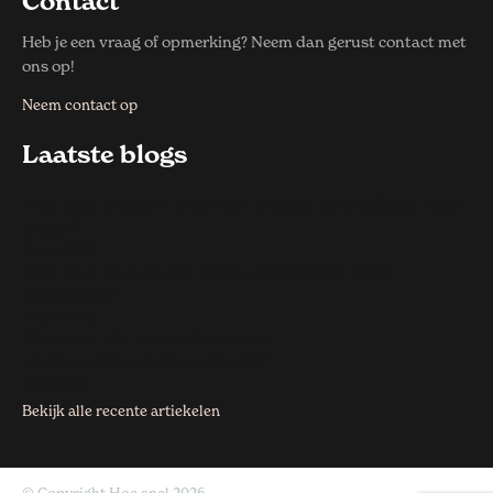
Contact
Heb je een vraag of opmerking? Neem dan gerust contact met
ons op!
Neem contact op
Laatste blogs
Hoe snel bederft eten dat buiten de koelkast blijft
staan?
27 juli 2026
Hoe snel kun je een eigen sportshirt laten
ontwerpen
27 juli 2026
Hoe snel zie je resultaat van
zoekmachineoptimalisatie?
8 juli 2026
Bekijk alle recente artiekelen