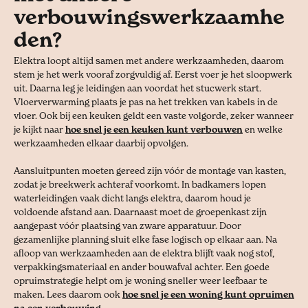
verbouwingswerkzaamhe
den?
Elektra loopt altijd samen met andere werkzaamheden, daarom
stem je het werk vooraf zorgvuldig af. Eerst voer je het sloopwerk
uit. Daarna leg je leidingen aan voordat het stucwerk start.
Vloerverwarming plaats je pas na het trekken van kabels in de
vloer. Ook bij een keuken geldt een vaste volgorde, zeker wanneer
je kijkt naar
hoe snel je een keuken kunt verbouwen
en welke
werkzaamheden elkaar daarbij opvolgen.
Aansluitpunten moeten gereed zijn vóór de montage van kasten,
zodat je breekwerk achteraf voorkomt. In badkamers lopen
waterleidingen vaak dicht langs elektra, daarom houd je
voldoende afstand aan. Daarnaast moet de groepenkast zijn
aangepast vóór plaatsing van zware apparatuur. Door
gezamenlijke planning sluit elke fase logisch op elkaar aan. Na
afloop van werkzaamheden aan de elektra blijft vaak nog stof,
verpakkingsmateriaal en ander bouwafval achter. Een goede
opruimstrategie helpt om je woning sneller weer leefbaar te
maken. Lees daarom ook
hoe snel je een woning kunt opruimen
na een verbouwing
.