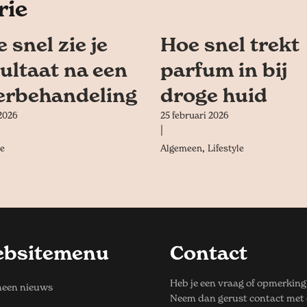
rie
 snel zie je
Hoe snel trekt
ultaat na een
parfum in bij
lerbehandeling
droge huid
2026
25 februari 2026
|
,
le
Algemeen
Lifestyle
bsitemenu
Contact
Heb je een vraag of opmerking
een nieuws
Neem dan gerust contact met