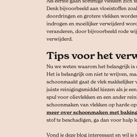
Als eerste gaan sommige vlekken zich s
Denk bijvoorbeeld aan vloeistoffen zoals
doordringen en grotere vlekken worden
indrogen en moeilijker verwijderd worde
veranderen, door bijvoorbeeld rode wijn
verwijderd.
Tips voor het ver
Nu we weten waarom het belangrijk is o
Het is belangrijk om niet te wrijven, maa
schoonmaakt gaat de vlek makkelijker v
juiste reinigingsmiddel kiezen als je ee
spul voor olievlekken en een ander rein
schoonmaken van vlekken op harde op
meer over schoonmaken met bakin
stof te beschadigen, ga dan voor hulp k
Vond je deze blog interessant en wil je