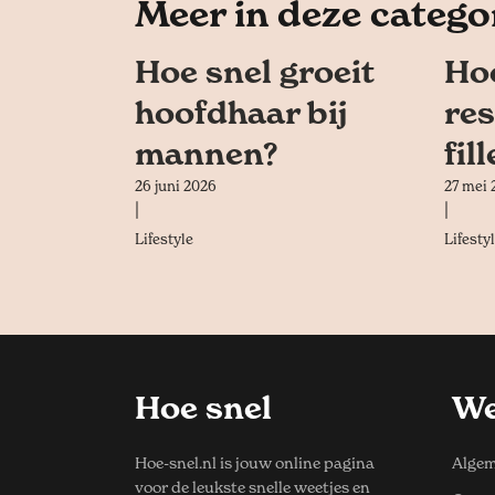
Meer in deze catego
Hoe snel groeit
Hoe
hoofdhaar bij
res
mannen?
fil
26 juni 2026
27 mei 
|
|
Lifestyle
Lifesty
Hoe snel
We
Hoe-snel.nl is jouw online pagina
Algem
voor de leukste snelle weetjes en