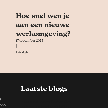
Hoe snel wen je
aan een nieuwe
werkomgeving?
17 september 2025
|
Lifestyle
Laatste blogs
?
Hoe snel bederft eten dat
 ons
buiten de koelkast blijft