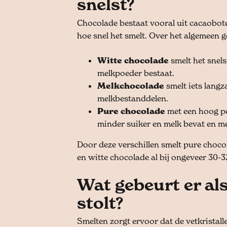
snelst?
Chocolade bestaat vooral uit cacaobote
hoe snel het smelt. Over het algemeen g
Witte chocolade
smelt het snels
melkpoeder bestaat.
Melkchocolade
smelt iets lang
melkbestanddelen.
Pure chocolade
met een hoog pe
minder suiker en melk bevat en m
Door deze verschillen smelt pure choco
en witte chocolade al bij ongeveer 30-
Wat gebeurt er al
stolt?
Smelten zorgt ervoor dat de vetkristall