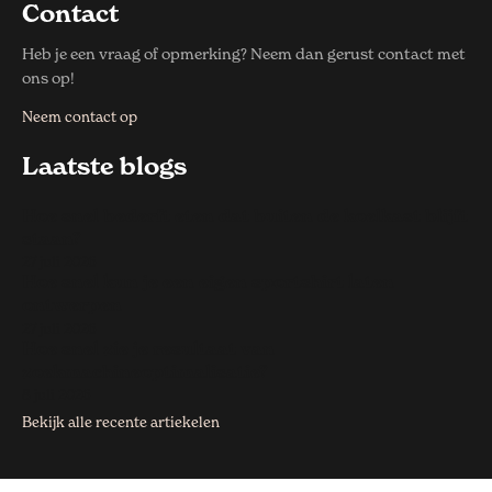
Contact
Heb je een vraag of opmerking? Neem dan gerust contact met
ons op!
Neem contact op
Laatste blogs
Hoe snel bederft eten dat buiten de koelkast blijft
staan?
27 juli 2026
Hoe snel kun je een eigen sportshirt laten
ontwerpen
27 juli 2026
Hoe snel zie je resultaat van
zoekmachineoptimalisatie?
8 juli 2026
Bekijk alle recente artiekelen