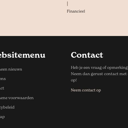
|
Financieel
bsitemenu
Contact
Heb je een vraag of opmerking
een nieuws
Neem dan gerust contact met
ons
op!
ct
Neem contact op
mene voorwaarden
cybeleid
map