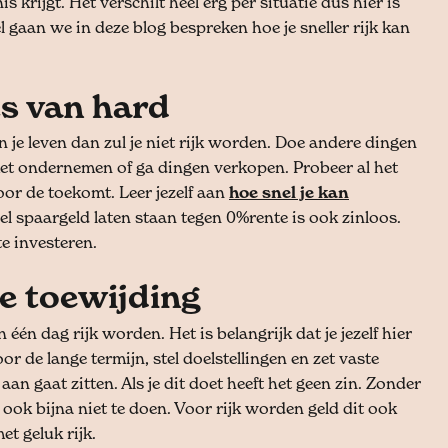
is krijgt. Het verschilt heel erg per situatie dus hier is
l gaan we in deze blog bespreken hoe je sneller rijk kan
ts van hard
n je leven dan zul je niet rijk worden. Doe andere dingen
 met ondernemen of ga dingen verkopen. Probeer al het
voor de toekomt. Leer jezelf aan
hoe snel je kan
el spaargeld laten staan tegen 0%rente is ook zinloos.
e investeren.
ge toewijding
in één dag rijk worden. Het is belangrijk dat je jezelf hier
r de lange termijn, stel doelstellingen en zet vaste
 aan gaat zitten. Als je dit doet heeft het geen zin. Zonder
s ook bijna niet te doen. Voor rijk worden geld dit ook
t geluk rijk.