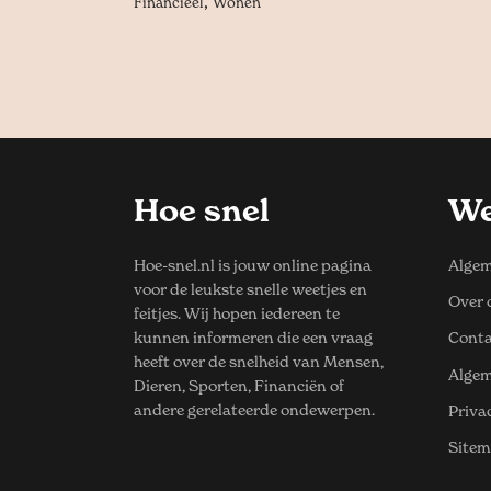
,
Financieel
Wonen
Hoe snel
We
Hoe-snel.nl is jouw online pagina
Algem
voor de leukste snelle weetjes en
Over 
feitjes. Wij hopen iedereen te
kunnen informeren die een vraag
Conta
heeft over de snelheid van Mensen,
Alge
Dieren, Sporten, Financiën of
andere gerelateerde ondewerpen.
Priva
Site