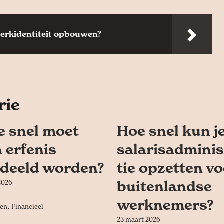
merkidentiteit opbouwen?
rie
e snel moet
Hoe snel kun j
 erfenis
salarisadminis
rdeeld worden?
tie opzetten v
buitenlandse
 2026
werknemers?
,
en
Financieel
23 maart 2026