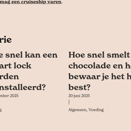
 mag een cruiseship varen
.
rie
 snel kan een
Hoe snel smelt
rt lock
chocolade en 
rden
bewaar je het 
nstalleerd?
best?
ember 2025
20 juni 2025
|
,
g
Algemeen
Voeding