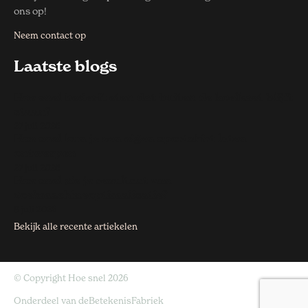
ons op!
Neem contact op
Laatste blogs
Hoe snel bederft eten dat buiten de koelkast blijft
staan?
27 juli 2026
Hoe snel kun je een eigen sportshirt laten
ontwerpen
27 juli 2026
Hoe snel zie je resultaat van
zoekmachineoptimalisatie?
8 juli 2026
Bekijk alle recente artiekelen
© Copyright Hoe snel 2026
Onderdeel van
deBetekenisFabriek