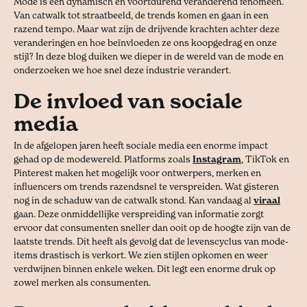
Mode is een dynamisch en voortdurend veranderend fenomeen.
Van catwalk tot straatbeeld, de trends komen en gaan in een
razend tempo. Maar wat zijn de drijvende krachten achter deze
veranderingen en hoe beïnvloeden ze ons koopgedrag en onze
stijl? In deze blog duiken we dieper in de wereld van de mode en
onderzoeken we hoe snel deze industrie verandert.
De invloed van sociale
media
In de afgelopen jaren heeft sociale media een enorme impact
gehad op de modewereld. Platforms zoals
Instagram
, TikTok en
Pinterest maken het mogelijk voor ontwerpers, merken en
influencers om trends razendsnel te verspreiden. Wat gisteren
nog in de schaduw van de catwalk stond. Kan vandaag al
viraal
gaan. Deze onmiddellijke verspreiding van informatie zorgt
ervoor dat consumenten sneller dan ooit op de hoogte zijn van de
laatste trends. Dit heeft als gevolg dat de levenscyclus van mode-
items drastisch is verkort. We zien stijlen opkomen en weer
verdwijnen binnen enkele weken. Dit legt een enorme druk op
zowel merken als consumenten.