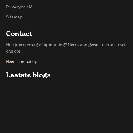
Privacybeleid
Sitemap
Contact
Heb je een vraag of opmerking? Neem dan gerust contact met
ons op!
Neem contact op
Laatste blogs
Hoe snel bederft eten dat buiten de koelkast blijft
staan?
27 juli 2026
Hoe snel kun je een eigen sportshirt laten
ontwerpen
27 juli 2026
Hoe snel zie je resultaat van
zoekmachineoptimalisatie?