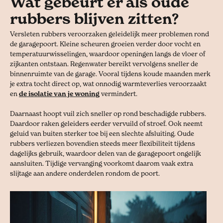
Wat gebeurt er als oude
rubbers blijven zitten?
Versleten rubbers veroorzaken geleidelijk meer problemen rond
de garagepoort. Kleine scheuren groeien verder door vocht en
temperatuurwisselingen, waardoor openingen langs de vloer of
zijkanten ontstaan. Regenwater bereikt vervolgens sneller de
binnenruimte van de garage. Vooral tijdens koude maanden merk
je extra tocht direct op, wat onnodig warmteverlies veroorzaakt
en
de isolatie van je woning
vermindert.
Daarnaast hoopt vuil zich sneller op rond beschadigde rubbers.
Daardoor raken geleiders eerder vervuild of stroef. Ook neemt
geluid van buiten sterker toe bij een slechte afsluiting. Oude
rubbers verliezen bovendien steeds meer flexibiliteit tijdens
dagelijks gebruik, waardoor delen van de garagepoort ongelijk
aansluiten. Tijdige vervanging voorkomt daarom vaak extra
slijtage aan andere onderdelen rondom de poort.