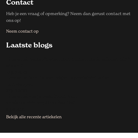
Contact
Heb je een vraag of opmerking? Neem dan gerust contact met
ons op!
Neem contact op
Laatste blogs
Hoe snel bederft eten dat buiten de koelkast blijft
staan?
27 juli 2026
Hoe snel kun je een eigen sportshirt laten
ontwerpen
27 juli 2026
Hoe snel zie je resultaat van
zoekmachineoptimalisatie?
8 juli 2026
Bekijk alle recente artiekelen