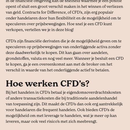
In de financiële omgeving kan de snelheid waarmee je een positie
opent of sluit een groot verschil maken in het winnen of verliezen
van geld. Contracts for Difference, of CFD’s, zijn erg populair
onder handelaren door hun flexibiliteit en de mogelijkheid om te
speculeren over prijsbewegingen. Hoe snel je een CFD kunt
verkopen, vertellen we je in deze blog!
CFD’s zijn financiële derivaten die je de mogelijkheid geven om te
speculeren op prijsbewegingen van onderliggende activa zonder
deze daadwerkelijk te kopen. Dit kan gaan over aandelen,
grondstoffen, valuta en nog veel meer. Wanneer je besluit een CFD
te kopen, ga je een overeenkomst aan met de broker om het
verschil in waarde van het onderliggende actief te betalen.
Hoe werken CFD’s?
Bij het handelen in CFD’s betaal je eigendomsoverdrachtskosten
of andere transactiekosten die bij traditionele aandelenhandel
van toepassing zijn. Dit maakt de CFD’s dan ook erg aantrekkelijk
voor handelaren die frequent handelen. Ook bieden CFD’s de
mogelijkheid om met leverage te handelen, wat je meer op kan
leveren, maar ook veel risico’s met zich meebrengt.