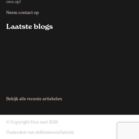
ons op!
Neem contact op
Laatste blogs
Hoe snel bederft eten dat buiten de koelkast blijft
staan?
27 juli 2026
Hoe snel kun je een eigen sportshirt laten
ontwerpen
27 juli 2026
Hoe snel zie je resultaat van
zoekmachineoptimalisatie?
8 juli 2026
Bekijk alle recente artiekelen
© Copyright Hoe snel 2026
Onderdeel van
deBetekenisFabriek