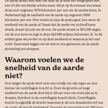
De aarde draait heel snel om haar as, je kunt het vergelijken met
een tol die een beetje schuin staat. Als je op de evenaar zou staan
draai met ongeveer 1670 kilometer per uur om de aardas heen. In
Nederland ligt de snelheid van de aarde op ongeveer 1000
kilometer per uur. Hoe verder je naar de polen gaat, hoe meer de
snelheid van de aarde af. Naast dat de aarde om zichzelf heen
draait, draait hij ook om de zon. De aarde draait in 365,256 dagen
om de zon heen en legt in deze tijd 940 miljoen kilometer af. In dit
artikel gaan wij verder in op deze snelheid en waarom je het niet
voelt. Daarnaast leggen we uit wat er zou gebeuren als de aarde
plotseling zou stoppen.
Waarom voelen we de
snelheid van de aarde
niet?
Hoe langer de aarde doet over een rondje om zijn eigen as, hoe
kleiner de centrifugale kracht is. Door de grootte en hoge
snelheid van de aarde doet hij er 24 uur over om rond zijn as te
draaien, hierdoor is de centrifugale kracht klein. Centrifugale
kracht is eigenlijk de kracht waarmee je uit een draaimolen (of van
de aarde af) wordt geslingerd. Doordat de zwaartekracht 290 keer