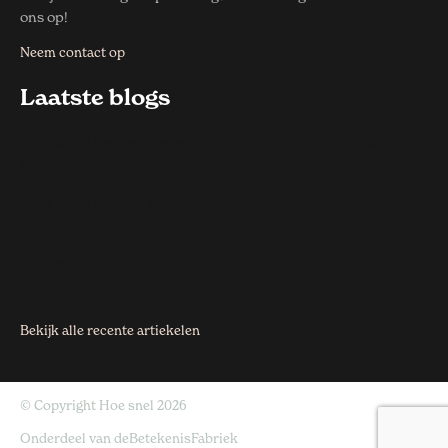
ons op!
Neem contact op
Laatste blogs
Hoe snel bederft eten dat buiten de koelkast blijft
staan?
27 juli 2026
Hoe snel kun je een eigen sportshirt laten
ontwerpen
27 juli 2026
Hoe snel zie je resultaat van
zoekmachineoptimalisatie?
8 juli 2026
Bekijk alle recente artiekelen
© Copyright Hoe snel 2026
Onderdeel van
deBetekenisFabriek